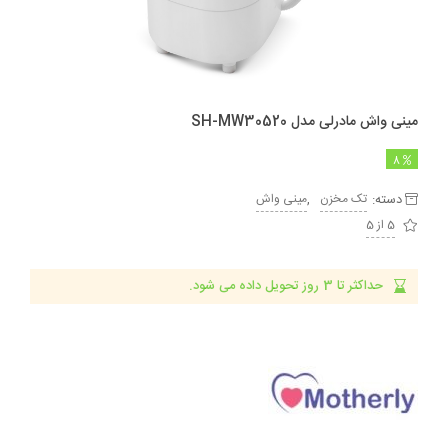
مینی واش مادرلی مدل SH-MW30520
8
دسته:
,
تک مخزن
مینی واش
5 از 5
حداکثر تا 3 روز تحویل داده می شود.