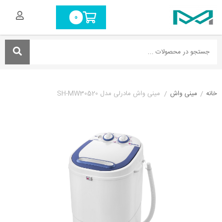
0
خانه
/
مینی واش
/
مینی واش مادرلی مدل SH-MW30520