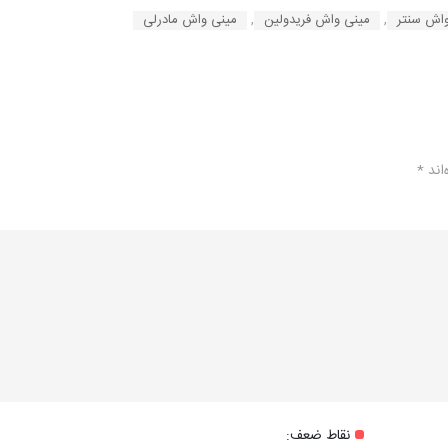
واش سنتر
,
مینی واش فریدولین
,
مینی واش مادرلی
اند
*
نقاط ضعف: