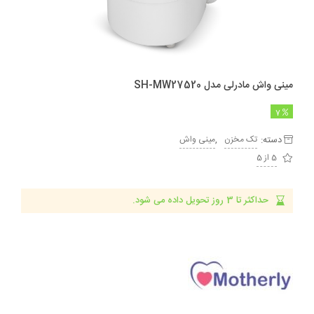
مینی واش مادرلی مدل SH-MW27520
7
دسته:
,
تک مخزن
مینی واش
5 از 5
حداکثر تا 3 روز تحویل داده می شود.