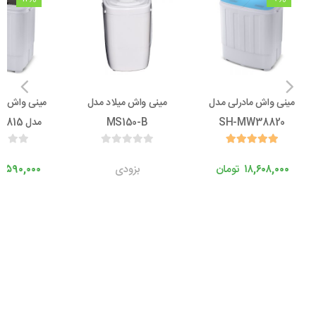
مینی واش مادرلی مدل
مینی واش میلاد مدل
مینی واش جن
SH-MW38820
MS150-B
مدل SH-MW3815
۱۸,۶۰۸,۰۰۰
تومان
بزودی
۸,۵۹۰,۰۰۰