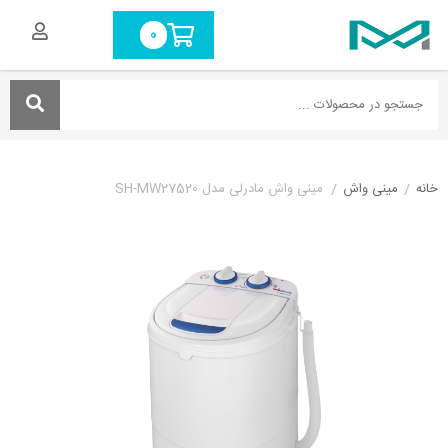
0
خانه
/
مینی واش
/
مینی واش مادرلی مدل SH-MW27520