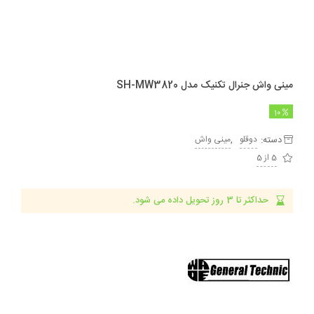
مینی واش جنرال تکنیک مدل SH-MW3820
10
دسته:
,
دوقلو
مینی واش
5 از 5
حداکثر تا 3 روز تحویل داده می شود.