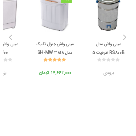
مینی واش مدل
مینی واش جنرال تکنیک
مینی واش م
RS800B ظرفیت 5
مدل SH-MW 3818
400
کیلوگرم
بزودی
۱۷,۶۶۲,۰۰۰
تومان
بزو