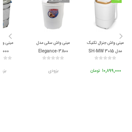
مینی واش جنرال تکنیک
مینی واش سانی مدل
مینی وا
مدل SH-MW 3015
Elegance-3800
7000
۱۰,۸۹۹,۰۰۰
تومان
بزودی
بزو