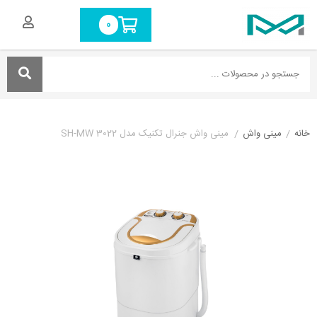
0
خانه
/
مینی واش
/
مینی واش جنرال تکنیک مدل SH-MW 3022