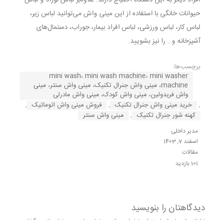
حیوانات خانگی با استفاده از این مینی واش می‌توانید لباس زیر،
لباس کار، لباس ورزشی، لباس افراد بیمار، جوراب، دستمال‌های
آشپزخانه و… را نیز بشویید.
برچسب‌ها:
mini wash، mini wash machine، mini washer
machine، مینی واش جنرال تکنیک، مینی واش سنتر، مینی
واش فریدولین، مینی واش کودک، مینی واش مادرلی
,
خرید مینی واش جنرال تکنیک
,
فروش مینی واش اتوماتیک
,
کهنه شور جنرال تکنیک
,
مینی واش سنتر
مدیر داخلی
اسفند 7, 1403
مقالات
101 بازدید
دیدگاهتان را بنویسید