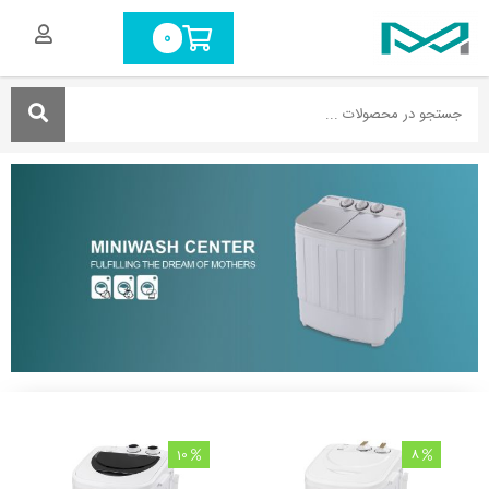
0
10
8